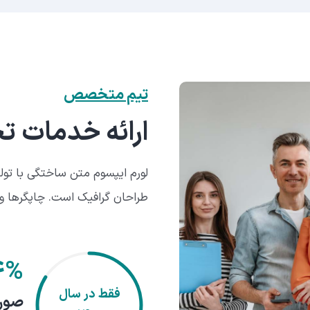
تیم متخصص
ارائه خدمات 
لورم ایپسوم متن ساختگی با تول
طراحان گرافیک است. چاپگرها و 
ex replica
, I find myself drawn
Limited Edition—a watch that
excellence but also serves as
۴%
iconic characters, James Bond.
فقط در سال
صورت