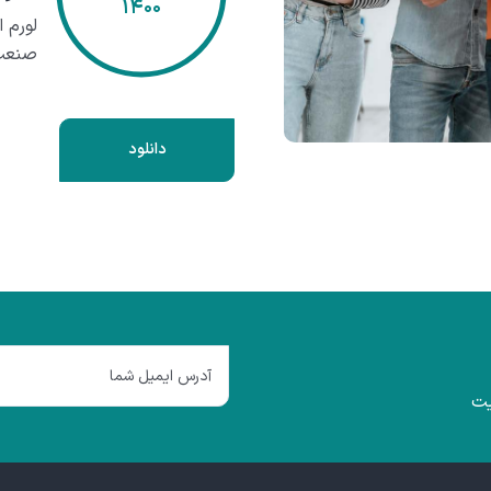
۱۴۰۰
لورم 
صنعت 
دانلود
یت