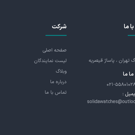
با ما
شرکت
صفحه اصلی
رگ تهران ، پاساژ قیصریه
لیست نمایندگان
وبلاگ
ا ما
درباره ما
۰۲۱-۵۵۸۰۱۰۲
تماس با ما
میل :
solidawatches@outlo