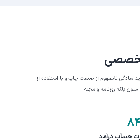
تخصصی
ید سادگی نامفهوم از صنعت چاپ و با استفاده از
متون بلکه روزنامه و مجله
As a passionate enthusiast of fine
cheap rol
to the allure of the OMEGA Seamaster 300 
not only embodies the epitome of horological 
۸
a tribute to one of cinema's most 
 حساب درآمد